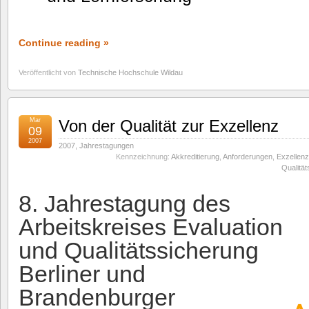
Continue reading »
Veröffentlicht von
Technische Hochschule Wildau
Mar
Von der Qualität zur Exzellenz
09
2007
2007
,
Jahrestagungen
Kennzeichnung:
Akkreditierung
,
Anforderungen
,
Exzellenz
Qualitä
8. Jahrestagung des
Arbeitskreises Evaluation
und Qualitätssicherung
Berliner und
Brandenburger